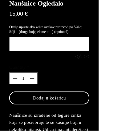
Naušnice Ogledalo
Price
15,00 €
Ovdje upišite ako želite ovakav proizvod po Vašoj
želji... (druge boje, elementi...) (optional)
0/500
Quantity
*
Dodaj u košaricu
Naušnice su izrađene od legure cinka
koja se posrebruje te se kasnije boji u
nekoliko nijansi. Udica ima antialergijski
premaz te su naušnice lagane za nositi.