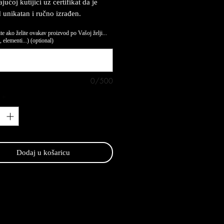
ućoj kutijici uz certifikat da je
 unikatan i ručno izrađen.
te ako želite ovakav proizvod po Vašoj želji...
 elementi...) (optional)
0/500
*
Dodaj u košaricu