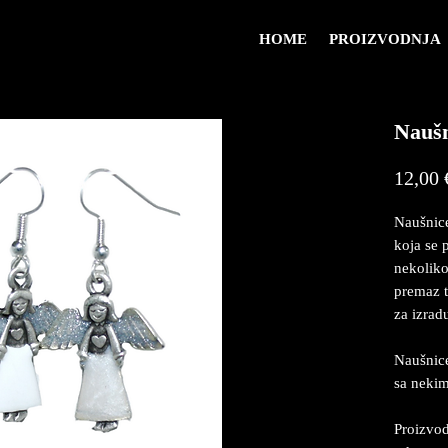
HOME
PROIZVODNJA
Nauš
12,00 
Naušnice
koja se p
nekoliko
premaz t
za izrad
Naušnice
sa neki
Proizvod