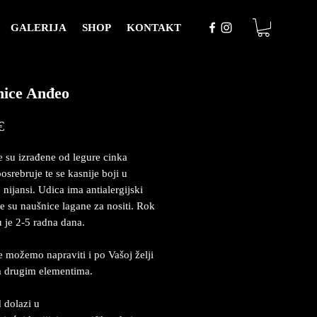
GALERIJA
SHOP
KONTAKT
nice Anđeo
Price
€
 su izrađene od legure cinka
osrebruje te se kasnije boji u
 nijansi. Udica ima antialergijski
e su naušnice lagane za nositi. Rok
u je 2-5 radna dana.
 možemo napraviti i po Vašoj želji
m drugim elementima.
 dolazi u