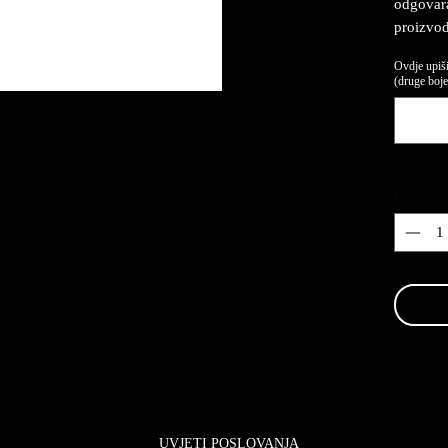
odgovaraj
proizvod
Ovdje upiši
(druge boje,
Quantity
UVJETI POSLOVANJA