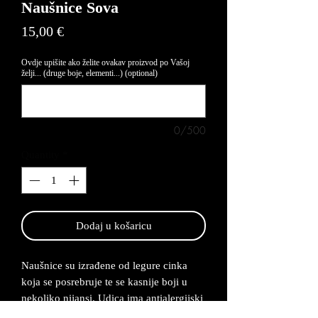
Naušnice Sova
Price
15,00 €
Ovdje upišite ako želite ovakav proizvod po Vašoj
želji... (druge boje, elementi...) (optional)
0/500
Quantity
*
Dodaj u košaricu
Naušnice su izrađene od legure cinka
koja se posrebruje te se kasnije boji u
nekoliko nijansi. Udica ima antialergijski
premaz te su naušnice lagane za nositi.