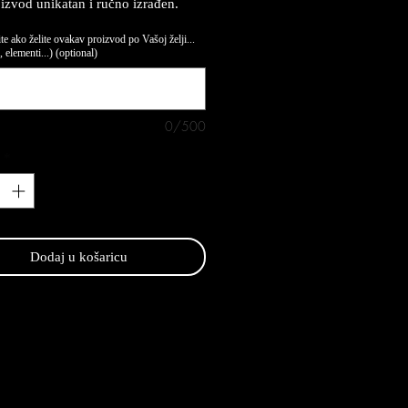
oizvod unikatan i ručno izrađen.
te ako želite ovakav proizvod po Vašoj želji...
 elementi...) (optional)
0/500
*
Dodaj u košaricu