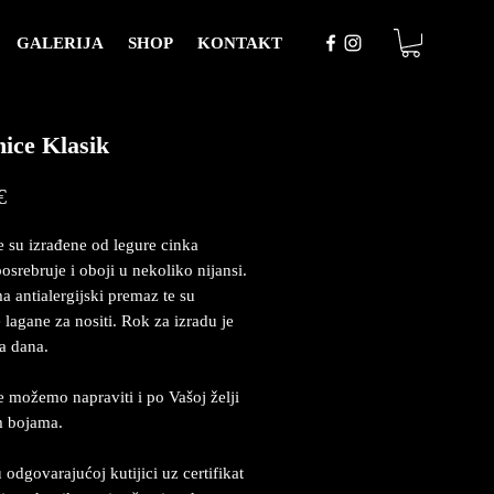
GALERIJA
SHOP
KONTAKT
ice Klasik
Price
€
 su izrađene od legure cinka
posrebruje i oboji u nekoliko nijansi.
a antialergijski premaz te su
 lagane za nositi. Rok za izradu je
a dana.
 možemo napraviti i po Vašoj želji
m bojama.
 odgovarajućoj kutijici uz certifikat