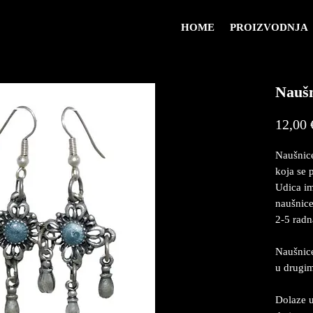
HOME
PROIZVODNJA
Naušn
12,00 
Naušnice
koja se 
Udica im
naušnice
2-5 radn
Naušnice
u drugi
Dolaze u