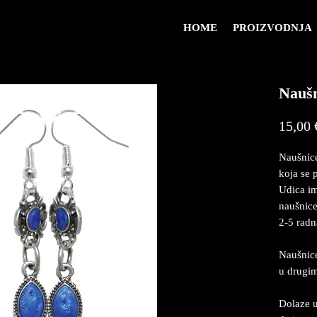
HOME
PROIZVODNJA
Naušn
15,00 
Naušnice
koja se 
Udica im
naušnice
2-5 radn
Naušnice
u drugi
Dolaze u