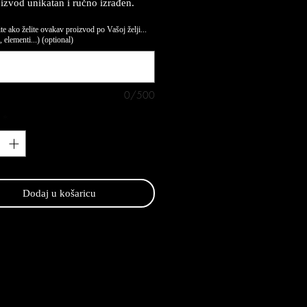
oizvod unikatan i ručno izrađen.
te ako želite ovakav proizvod po Vašoj želji...
 elementi...) (optional)
0/500
*
Dodaj u košaricu