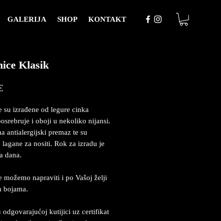
GALERIJA
SHOP
KONTAKT
ice Klasik
Price
€
 su izrađene od legure cinka
posrebruje i oboji u nekoliko nijansi.
a antialergijski premaz te su
 lagane za nositi. Rok za izradu je
a dana.
 možemo napraviti i po Vašoj želji
m bojama.
 odgovarajućoj kutijici uz certifikat