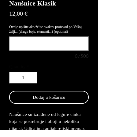
Naušnice Klasik
Price
12,00 €
Ovdje upišite ako želite ovakav proizvod po Vašoj
želji... (druge boje, elementi...) (optional)
0/500
Quantity
*
Dodaj u košaricu
Naušnice su izrađene od legure cinka
koja se posrebruje i oboji u nekoliko
nijansi. Udica ima antialergijski premaz
te su naušnice lagane za nositi. Rok za