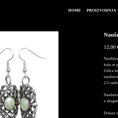
HOME
PROIZVODNJA
Naušn
12,00 
Naušnice
koja se 
Udica im
naušnice
2-5 radn
Naušnice
u drugi
Dolaze u