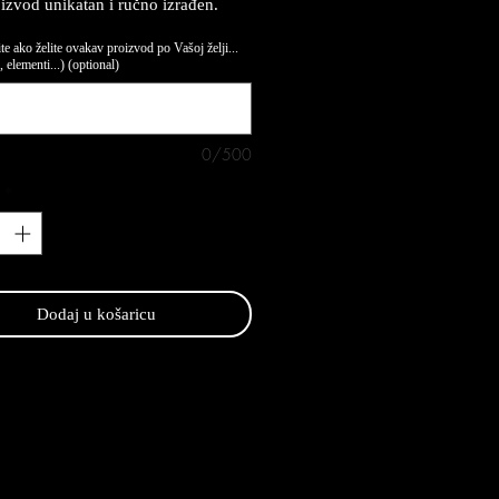
oizvod unikatan i ručno izrađen.
te ako želite ovakav proizvod po Vašoj želji...
 elementi...) (optional)
0/500
*
Dodaj u košaricu