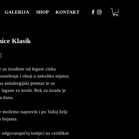
GALERIJA
SHOP
KONTAKT
ice Klasik
Price
€
 su izrađene od legure cinka
posrebruje i oboji u nekoliko nijansi.
a antialergijski premaz te su
 lagane za nositi. Rok za izradu je
a dana.
 možemo napraviti i po Vašoj želji
m bojama.
 odgovarajućoj kutijici uz certifikat