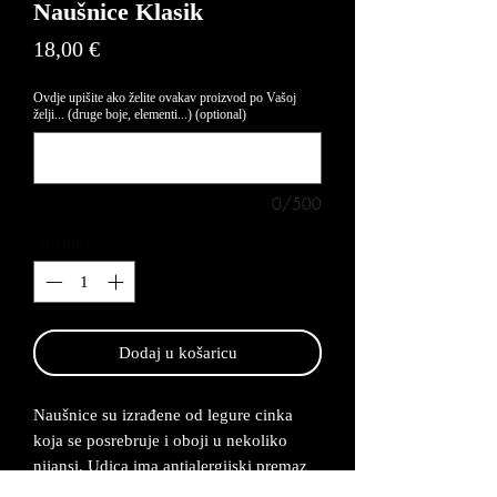
Naušnice Klasik
Price
18,00 €
Ovdje upišite ako želite ovakav proizvod po Vašoj
želji... (druge boje, elementi...) (optional)
0/500
Quantity
*
Dodaj u košaricu
Naušnice su izrađene od legure cinka
koja se posrebruje i oboji u nekoliko
nijansi. Udica ima antialergijski premaz
te su naušnice lagane za nositi. Rok za