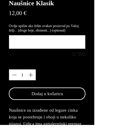
Naušnice Klasik
Price
12,00 €
Ovdje upišite ako želite ovakav proizvod po Vašoj
želji... (druge boje, elementi...) (optional)
0/500
Quantity
*
Dodaj u košaricu
Naušnice su izrađene od legure cinka
koja se posrebruje i oboji u nekoliko
nijansi. Udica ima antialergijski premaz
te su naušnice lagane za nositi. Rok za