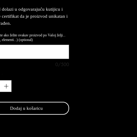
 dolazi u odgovarajuću kutijicu i
 certifikat da je proizvod unikatan i
rađen.
te ako želite ovakav proizvod po Vašoj želji...
 elementi...) (optional)
0/500
*
Dodaj u košaricu