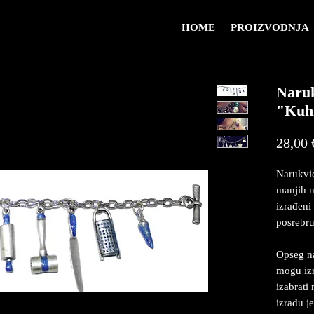
HOME
PROIZVODNJA
Naruk
"Kuh
28,00 
Narukvic
manjih m
izrađeni
posrebruj
Opseg na
mogu izr
izabrati
izradu j