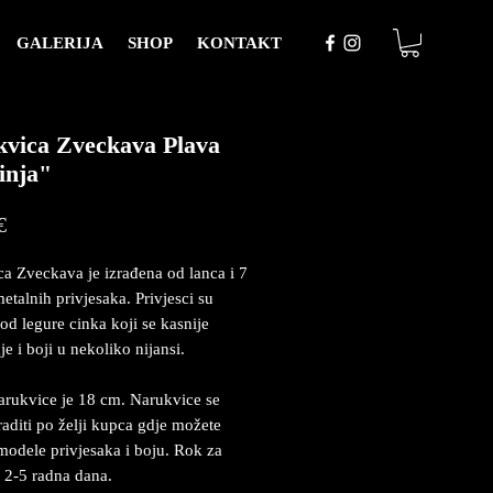
GALERIJA
SHOP
KONTAKT
vica Zveckava Plava
inja"
Price
€
a Zveckava je izrađena od lanca i 7
etalnih privjesaka. Privjesci su
 od legure cinka koji se kasnije
e i boji u nekoliko nijansi.
rukvice je 18 cm. Narukvice se
aditi po želji kupca gdje možete
 modele privjesaka i boju. Rok za
e 2-5 radna dana.