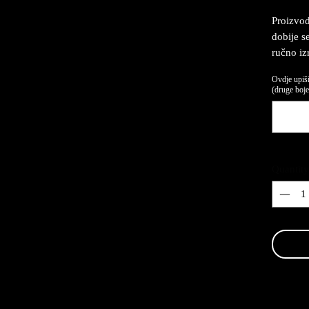
Proizvod
dobije se
ručno iz
Ovdje upiši
(druge boje,
Quantity