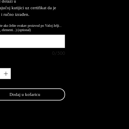
 dolazi u
ućoj kutijici uz certifikat da je
 i ručno izrađen.
te ako želite ovakav proizvod po Vašoj želji...
 elementi...) (optional)
0/500
*
Dodaj u košaricu