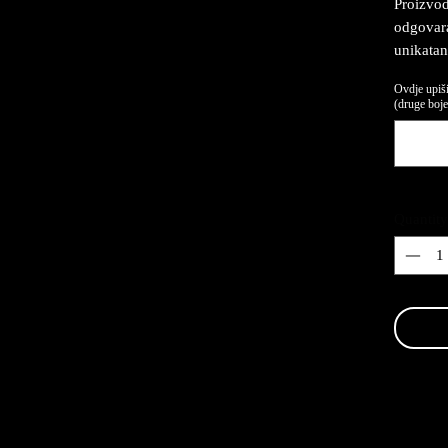
Proizvod
odgovaraj
unikatan
Ovdje upiši
(druge boje,
Quantity