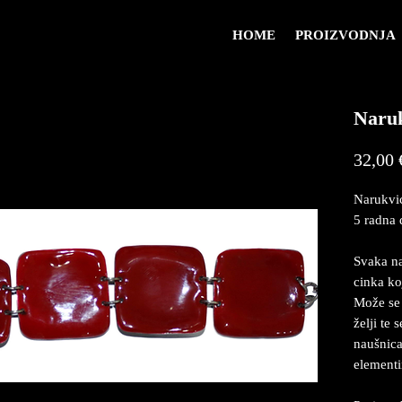
HOME
PROIZVODNJA
Naru
32,00 
Narukvic
5 radna 
Svaka na
cinka ko
Može se 
želji te 
naušnicam
element