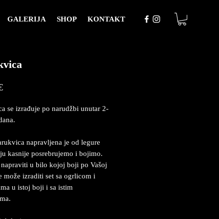
GALERIJA
SHOP
KONTAKT
kvica
Price
€
a se izrađuje po narudžbi unutar 2-
dana.
rukvica napravljena je od legure
ju kasnije posrebrujemo i bojimo.
napraviti u bilo kojoj boji po Vašoj
se može izraditi set sa ogrlicom i
a u istoj boji i sa istim
ima.