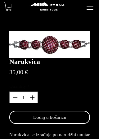
Narukvica
Price
35,00 €
Quantity
*
Dodaj u košaricu
Narukvica se izrađuje po narudžbi unutar