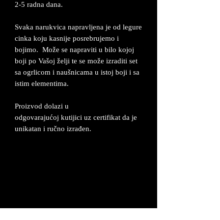
2-5 radna dana.
Svaka narukvica napravljena je od legure
cinka koju kasnije posrebrujemo i
bojimo. Može se napraviti u bilo kojoj
boji po Vašoj želji te se može izraditi set
sa ogrlicom i naušnicama u istoj boji i sa
istim elementima.
Proizvod dolazi u
odgovarajućoj kutijici uz certifikat da je
unikatan i ručno izrađen.