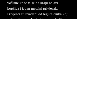
voštane kože te se na kraju nalazi
kopčica i jedan metalni privjesak.
Privjesci su izrađeni od legure cinka koji
se kasnije posrebruje i boji u nekoliko
nijansi.
Opseg narukvice je 18 cm. Narukvice se
mogu izraditi po želji kupca gdje možete
izabrati boje špagica i privjesak po
izboru koji ide na njega. Rok za izradu je
2-5 radna dana.
Proizvod dolazi u odgovarajuću kutijicu i
dobije se certifikat da je proizvod
unikatan i ručno izrađen.
UVJETI POSLOVANJA
©2026 MAŠ Forma - Alagovićeva 46, 10000