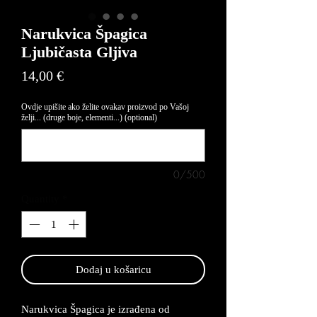
Narukvica Špagica
Ljubičasta Gljiva
Price
14,00 €
Ovdje upišite ako želite ovakav proizvod po Vašoj
želji... (druge boje, elementi...) (optional)
0/500
Quantity
*
Dodaj u košaricu
Narukvica Špagica je izrađena od