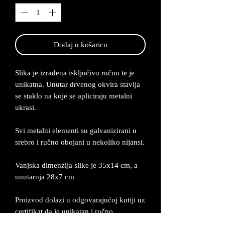
Dodaj u košaricu
Slika je izrađena isključivo ručno te je
unikatna. Unutar drvenog okvira stavlja
se staklo na koje se apliciraju metalni
ukrasi.
Svi metalni elementi su galvanizirani u
srebro i ručno obojani u nekoliko nijansi.
Vanjska dimenzija slike je 35x14 cm, a
unutarnja 28x7 cm
Proizvod dolazi u odgovarajućoj kutiji uz
certifikat da je unikatan i ručno
izrađen. Izrađuje se po narudžbi od 2-5