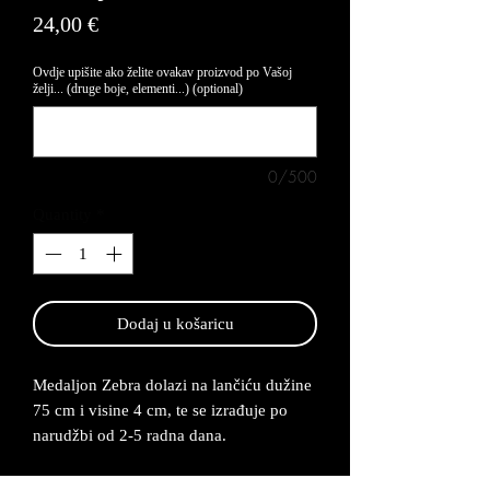
Price
24,00 €
Ovdje upišite ako želite ovakav proizvod po Vašoj
želji... (druge boje, elementi...) (optional)
0/500
Quantity
*
Dodaj u košaricu
Medaljon Zebra dolazi na lančiću dužine
75 cm i visine 4 cm, te se izrađuje po
narudžbi od 2-5 radna dana.
Medaljon je napravljen od legure cinka