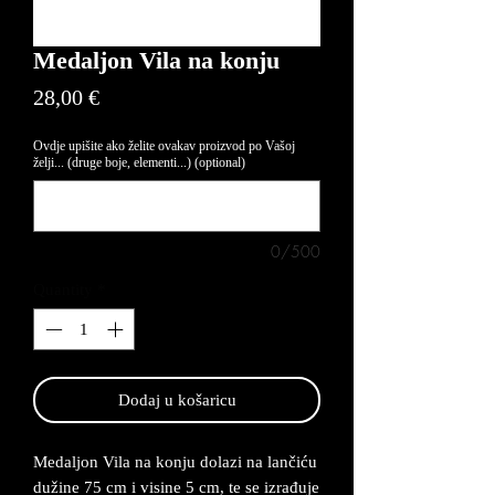
Medaljon Vila na konju
Price
28,00 €
Ovdje upišite ako želite ovakav proizvod po Vašoj
želji... (druge boje, elementi...) (optional)
0/500
Quantity
*
Dodaj u košaricu
Medaljon Vila na konju dolazi na lančiću
dužine 75 cm i visine 5 cm, te se izrađuje