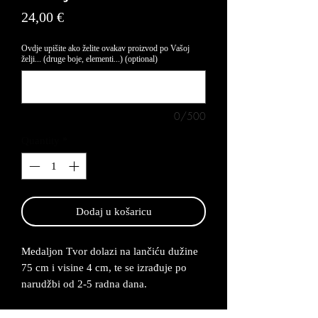
Price
24,00 €
Ovdje upišite ako želite ovakav proizvod po Vašoj
želji... (druge boje, elementi...) (optional)
0/500
Quantity
*
Dodaj u košaricu
Medaljon Tvor dolazi na lančiću dužine
75 cm i visine 4 cm, te se izrađuje po
narudžbi od 2-5 radna dana.
Medaljon je napravljen od legure cinka