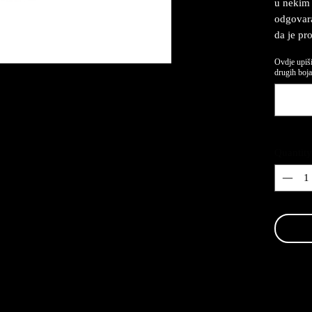
u nekim 
odgovaraj
da je pr
Ovdje upiši
drugih boja.
Quantity