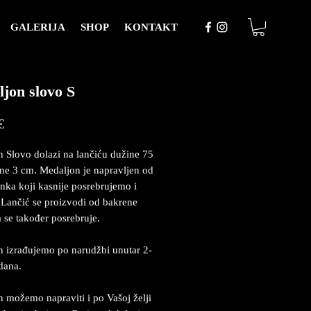
GALERIJA
SHOP
KONTAKT
jon slovo S
Price
€
 Slovo dolazi na lančiću dužine 75
ine 3 cm. Medaljon je napravljen od
inka koji kasnije posrebrujemo i
Lančić se proizvodi od bakrene
a se također posrebruje.
 izrađujemo po narudžbi unutar 2-
dana.
 možemo napraviti i po Vašoj želji