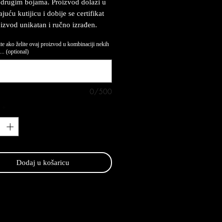
drugim bojama. Proizvod dolazi u
uću kutijicu i dobije se certifikat
oizvod unikatan i ručno izrađen.
te ako želite ovaj proizvod u kombinaciji nekih
.. (optional)
0/500
*
Dodaj u košaricu