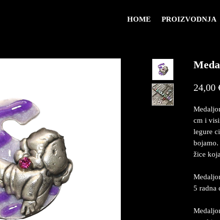
HOME
PROIZVODNJA
Medal
24,00 
Medaljon
cm i vis
legure c
bojamo. 
žice koj
Medaljon
5 radna 
Medaljon