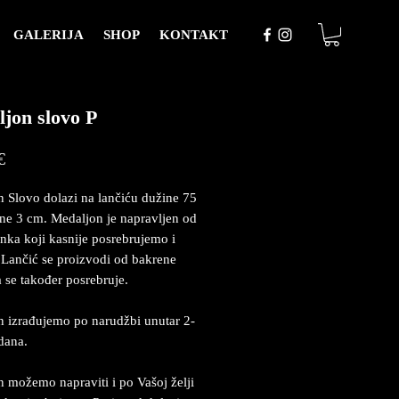
GALERIJA
SHOP
KONTAKT
jon slovo P
Price
€
 Slovo dolazi na lančiću dužine 75
ine 3 cm. Medaljon je napravljen od
inka koji kasnije posrebrujemo i
Lančić se proizvodi od bakrene
a se također posrebruje.
 izrađujemo po narudžbi unutar 2-
dana.
 možemo napraviti i po Vašoj želji