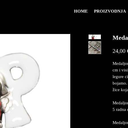
HOME
PROIZVODNJA
Medal
24,00 
Medaljon
cm i vis
legure c
bojamo. 
žice koj
Medaljon
5 radna 
Medaljon