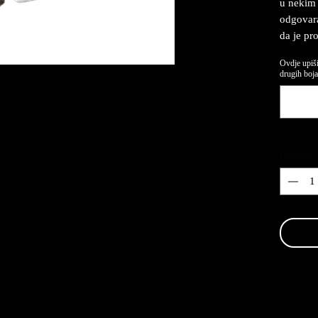
u nekim 
odgovaraj
da je pr
Ovdje upiši
drugih boja.
Quantity