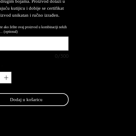
drugim bojama. Proizvod dolazi u
uću kutijicu i dobije se certifikat
oizvod unikatan i ručno izrađen.
te ako želite ovaj proizvod u kombinaciji nekih
.. (optional)
0/500
*
Dodaj u košaricu