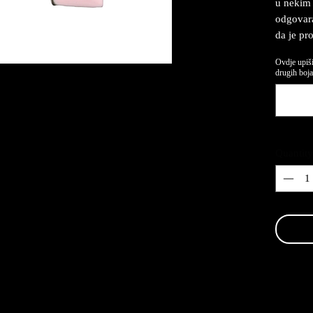
u nekim 
odgovaraj
da je pr
Ovdje upiši
drugih boja.
Quantity