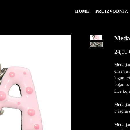
HOME
PROIZVODNJA
Medal
24,00 
Medaljon
cm i vis
legure c
bojamo. 
žice koj
Medaljon
5 radna 
Medaljon