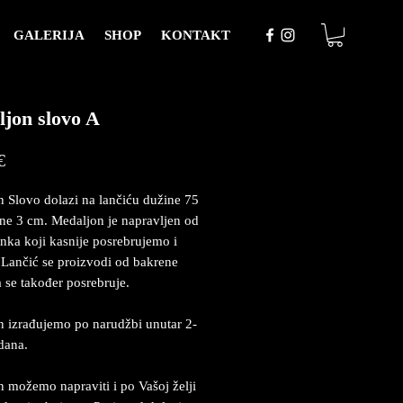
GALERIJA
SHOP
KONTAKT
jon slovo A
Price
€
 Slovo dolazi na lančiću dužine 75
ine 3 cm. Medaljon je napravljen od
inka koji kasnije posrebrujemo i
Lančić se proizvodi od bakrene
a se također posrebruje.
 izrađujemo po narudžbi unutar 2-
dana.
 možemo napraviti i po Vašoj želji