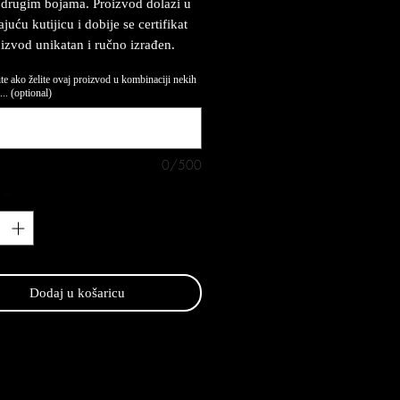
drugim bojama. Proizvod dolazi u
uću kutijicu i dobije se certifikat
oizvod unikatan i ručno izrađen.
te ako želite ovaj proizvod u kombinaciji nekih
.. (optional)
0/500
*
Dodaj u košaricu