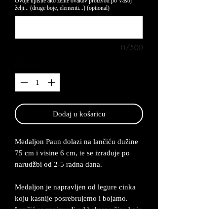
Ovdje upišite ako želite ovakav proizvod po Vašoj
želji... (druge boje, elementi...) (optional)
0/500
Quantity
*
Dodaj u košaricu
Medaljon Paun dolazi na lančiću dužine
75 cm i visine 6 cm, te se izrađuje po
narudžbi od 2-5 radna dana.
Medaljon je napravljen od legure cinka
koju kasnije posrebrujemo i bojamo.
Lančić se proizvodi od bakrene žice koja