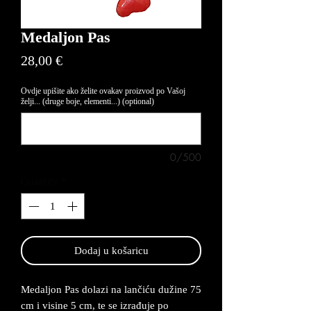
Medaljon Pas
Price
28,00 €
Ovdje upišite ako želite ovakav proizvod po Vašoj
želji... (druge boje, elementi...) (optional)
0/500
Quantity
*
Dodaj u košaricu
Medaljon Pas dolazi na lančiću dužine 75
cm i visine 5 cm, te se izrađuje po