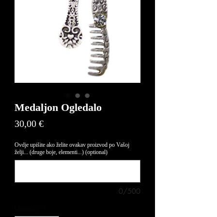
Medaljon Ogledalo
Price
30,00 €
Ovdje upišite ako želite ovakav proizvod po Vašoj
želji... (druge boje, elementi...) (optional)
0/500
Quantity
*