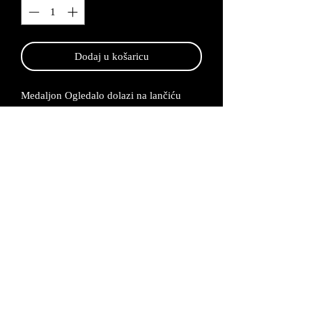
Dodaj u košaricu
Medaljon Ogledalo dolazi na lančiću
dužine 75 cm i visine 7 cm, te se izrađuje
po narudžbi od 2-5 radna dana.
Medaljon je napravljen od legure cinka
koju kasnije posrebrujemo i bojamo.
Lančić se proizvodi od bakrene žice koja
se također posrebruje. Medaljon možemo
napraviti i po Vašoj želji u nekim drugim
bojama.
Proizvod dolazi u
odgovarajućoj kutijici uz certifikat da je
proizvod unikatan i ručno izrađen.