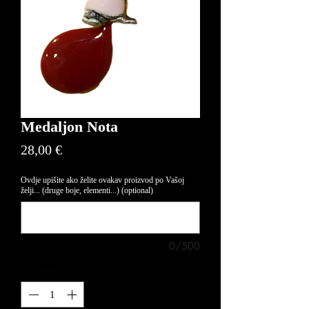
Medaljon Nota
Price
28,00 €
Ovdje upišite ako želite ovakav proizvod po Vašoj
želji... (druge boje, elementi...) (optional)
0/500
Quantity
*