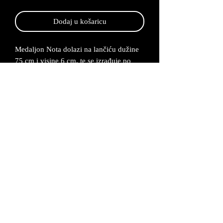
Dodaj u košaricu
Medaljon Nota dolazi na lančiću dužine
75 cm i visine 6 cm, te se izrađuje po
narudžbi od 2-5 radna dana.
Medaljon je napravljen od legure cinka
koju kasnije posrebrujemo i bojamo.
Lančić se proizvodi od bakrene žice koja
se također posrebruje. Medaljon možemo
napraviti i po Vašoj želji u nekim drugim
bojama.
Proizvod dolazi u
odgovarajućoj kutijici uz certifikat da je
proizvod unikatan i ručno izrađen.