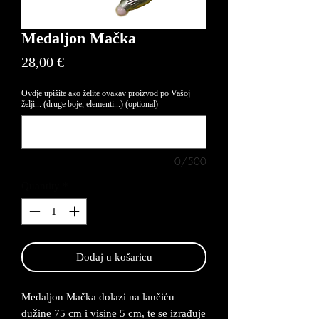
Medaljon Mačka
Price
28,00 €
Ovdje upišite ako želite ovakav proizvod po Vašoj
želji... (druge boje, elementi...) (optional)
0/500
Quantity
*
Dodaj u košaricu
Medaljon Mačka dolazi na lančiću
dužine 75 cm i visine 5 cm, te se izrađuje