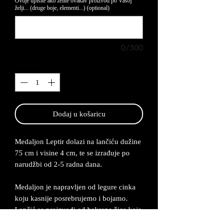
Ovdje upišite ako želite ovakav proizvod po Vašoj
želji... (druge boje, elementi...) (optional)
0/500
Quantity
*
Dodaj u košaricu
Medaljon Leptir dolazi na lančiću dužine
75 cm i visine 4 cm, te se izrađuje po
narudžbi od 2-5 radna dana.
Medaljon je napravljen od legure cinka
koju kasnije posrebrujemo i bojamo.
Lančić se proizvodi od bakrene žice koja