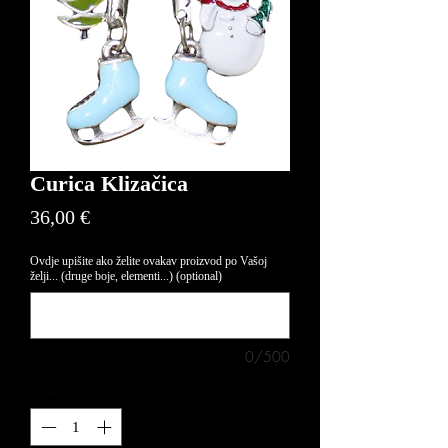
Curica Klizačica
Price
36,00 €
Ovdje upišite ako želite ovakav proizvod po Vašoj
želji... (druge boje, elementi...) (optional)
0/500
Quantity
*