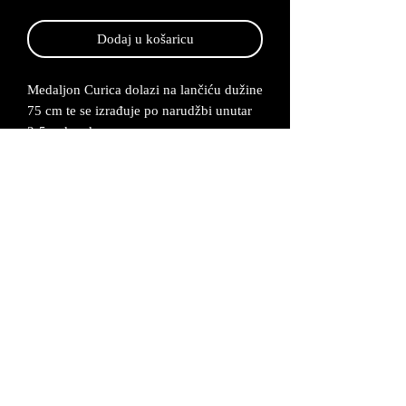
Dodaj u košaricu
Medaljon Curica dolazi na lančiću dužine
75 cm te se izrađuje po narudžbi unutar
2-5 radna dana.
Medaljon je napravljen od legure cinka
koji kasnije posrebrujemo i bojimo.
Lančić se proizvodi od bakrene žice koja
se također posrebruje. Medaljon možemo
napraviti i po Vašoj želji u nekim drugim
bojama i sa nekim drugim elementima
koje Curica drži u rukama.
Proizvod dolazi u odgovarajuću kutijicu i
dobije se certifikat da je proizvod
unikatan i ručno izrađen.