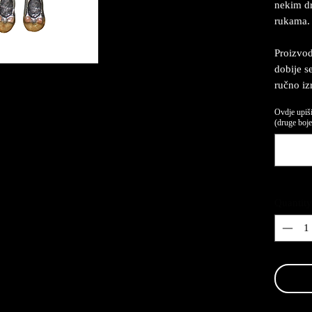
nekim dr
rukama.
Proizvod
dobije se
ručno iz
Ovdje upiši
(druge boje,
Quantity