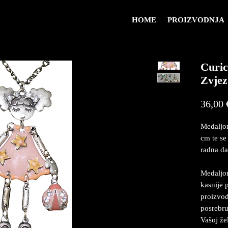
HOME
PROIZVODNJA
Curi
Zvje
36,00 
Medaljon
cm te se
radna da
Medaljon
kasnije 
proizvod
posrebru
Vašoj že