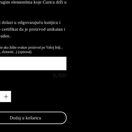
ugim elementima koje Curica drži u
 dolazi u odgovarajuću kutijicu i
 certifikat da je proizvod unikatan i
rađen.
te ako želite ovakav proizvod po Vašoj želji...
 elementi...) (optional)
0/500
*
Dodaj u košaricu