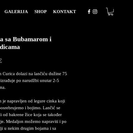
GALERIJA
SHOP
KONTAKT
ca sa Bubamarom i
zdicama
Price
€
 Curica dolazi na lančiću dužine 75
 izrađuje po narudžbi unutar 2-5
na.
 je napravljen od legure cinka koji
posrebrujemo i bojimo. Lančić se
i od bakrene žice koja se također
je. Medaljon možemo napraviti i po
lji u nekim drugim bojama i sa