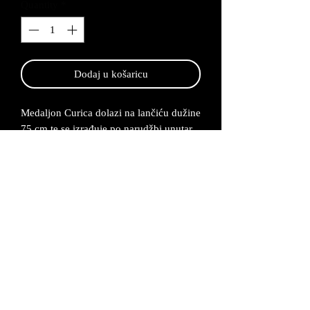
Quantity
*
Dodaj u košaricu
Medaljon Curica dolazi na lančiću dužine
75 cm te se izrađuje po narudžbi unutar
2-5 radna dana.
Medaljon je napravljen od legure cinka
koji kasnije posrebrujemo i bojimo.
Lančić se proizvodi od bakrene žice koja
se također posrebruje. Medaljon možemo
napraviti i po Vašoj želji u nekim drugim
bojama i sa nekim drugim elementima
koje Curica drži u rukama.
Proizvod dolazi u odgovarajuću kutijicu i