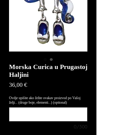
Morska Curica u Prugastoj
Haljini
Price
36,00 €
Ovdje upišite ako želite ovakav proizvod po Vašoj
želji... (druge boje, elementi...) (optional)
0/500