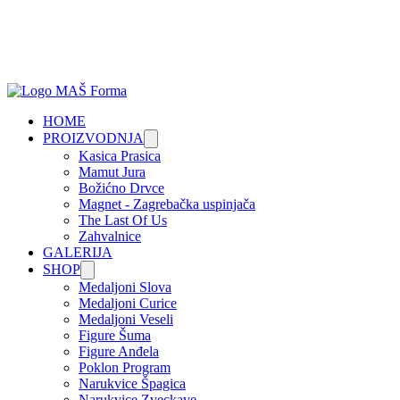
HOME
PROIZVODNJA
Kasica Prasica
Mamut Jura
Božićno Drvce
Magnet - Zagrebačka uspinjača
The Last Of Us
Zahvalnice
GALERIJA
SHOP
Medaljoni Slova
Medaljoni Curice
Medaljoni Veseli
Figure Šuma
Figure Anđela
Poklon Program
Narukvice Špagica
Narukvice Zveckave