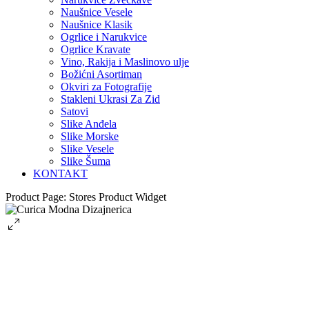
Naušnice Vesele
Naušnice Klasik
Ogrlice i Narukvice
Ogrlice Kravate
Vino, Rakija i Maslinovo ulje
Božićni Asortiman
Okviri za Fotografije
Stakleni Ukrasi Za Zid
Satovi
Slike Anđela
Slike Morske
Slike Vesele
Slike Šuma
KONTAKT
Product Page: Stores Product Widget