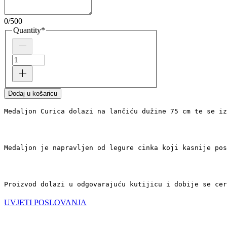
0/500
Quantity
*
Dodaj u košaricu
Medaljon Curica dolazi na lančiću dužine 75 cm te se iz
Medaljon je napravljen od legure cinka koji kasnije pos
Proizvod dolazi u odgovarajuću kutijicu i dobije se cer
UVJETI POSLOVANJA
©2026 MAŠ Forma - Alagovićeva 46, 10000 Zagreb