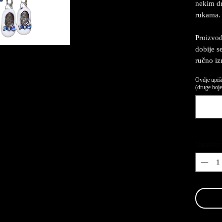
nekim dr
rukama.
Proizvod
dobije se
ručno iz
Ovdje upiši
(druge boje,
Quantity