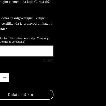
ugim elementima koje Curica drži u
 dolazi u odgovarajuću kutijicu i
 certifikat da je proizvod unikatan i
rađen.
te ako želite ovakav proizvod po Vašoj želji...
 elementi...) (optional)
0/500
*
Dodaj u košaricu