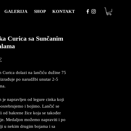
GALERIJA
SHOP
KONTAKT
a Curica sa Sunčanim
alama
Price
€
 Curica dolazi na lančiću dužine 75
 izrađuje po narudžbi unutar 2-5
na.
 je napravljen od legure cinka koji
posrebrujemo i bojimo. Lančić se
i od bakrene žice koja se također
je. Medaljon možemo napraviti i po
lji u nekim drugim bojama i sa