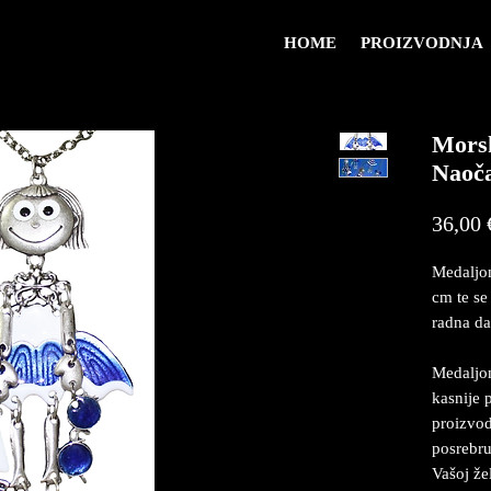
HOME
PROIZVODNJA
Morsk
Naoč
36,00 
Medaljon
cm te se
radna da
Medaljon
kasnije 
proizvod
posrebru
Vašoj že