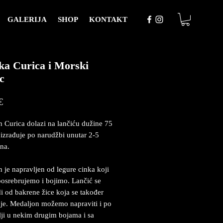
GALERIJA
SHOP
KONTAKT
a Curica i Morski
c
Price
€
 Curica dolazi na lančiću dužine 75
 izrađuje po narudžbi unutar 2-5
na.
 je napravljen od legure cinka koji
posrebrujemo i bojimo. Lančić se
i od bakrene žice koja se također
je. Medaljon možemo napraviti i po
lji u nekim drugim bojama i sa