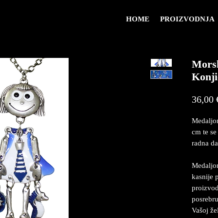
HOME
PROIZVODNJA
Morsk
Konji
36,00 
Medaljon
cm te se
radna da
Medaljon
kasnije 
proizvod
posrebru
Vašoj že