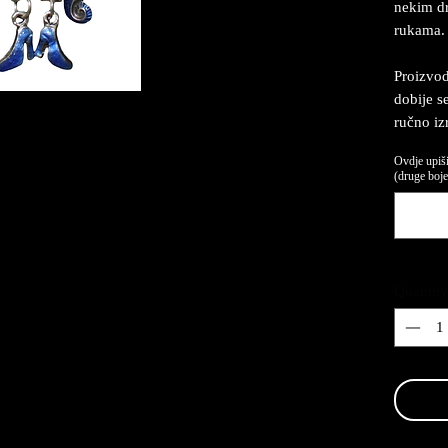
nekim dr
rukama.
Proizvod
dobije se
ručno iz
Ovdje upiši
(druge boje,
Quantity