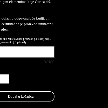
ugim elementima koje Curica drži u
 dolazi u odgovarajuću kutijicu i
 certifikat da je proizvod unikatan i
rađen.
te ako želite ovakav proizvod po Vašoj želji...
 elementi...) (optional)
0/500
*
Dodaj u košaricu