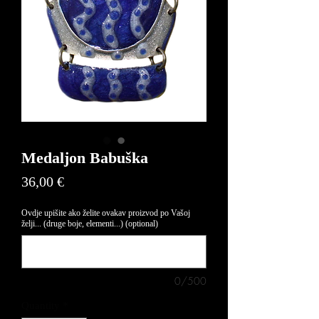
Medaljon Babuška
Price
36,00 €
Ovdje upišite ako želite ovakav proizvod po Vašoj
želji... (druge boje, elementi...) (optional)
0/500
Quantity
*