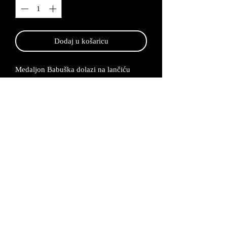
Dodaj u košaricu
Medaljon Babuška dolazi na lančiću
dužine 75 cm i visine 10 cm, te se
izrađuje po narudžbi od 2-5 radna dana.
Medaljon je napravljen od legure cinka
koju kasnije posrebrujemo i bojamo.
Lančić se proizvodi od bakrene žice koja
se također posrebruje. Medaljon možemo
napraviti i po Vašoj želji u nekim drugim
bojama.
Proizvod dolazi u
odgovarajućoj kutijici uz certifikat da je
proizvod unikatan i ručno izrađen.