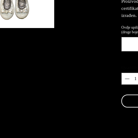
Proizvod
certifik
izrađen.
Ovdje upiši
(druge boje,
Quantity