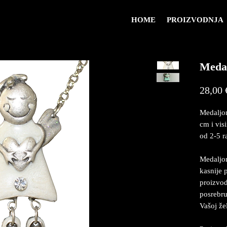
HOME
PROIZVODNJA
Meda
28,00 
Medaljon
cm i vis
od 2-5 r
Medaljon
kasnije 
proizvod
posrebru
Vašoj že