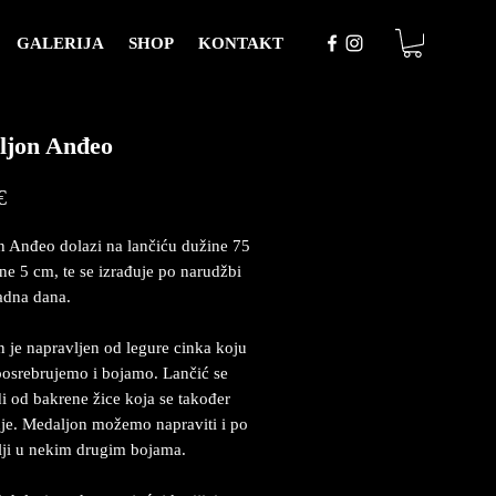
GALERIJA
SHOP
KONTAKT
ljon Anđeo
Price
€
 Anđeo dolazi na lančiću dužine 75
ine 5 cm, te se izrađuje po narudžbi
adna dana.
 je napravljen od legure cinka koju
posrebrujemo i bojamo. Lančić se
i od bakrene žice koja se također
je. Medaljon možemo napraviti i po
lji u nekim drugim bojama.