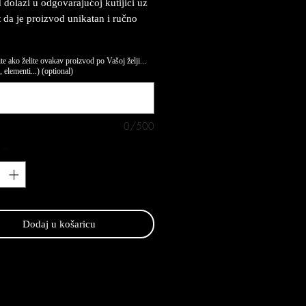
 dolazi u odgovarajućoj kutijici uz
at da je proizvod unikatan i ručno
te ako želite ovakav proizvod po Vašoj želji...
 elementi...) (optional)
0/500
*
Dodaj u košaricu