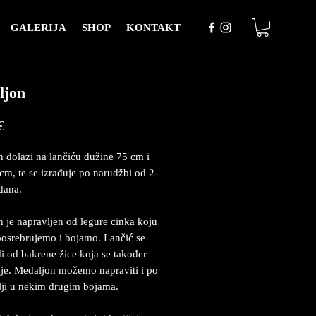
GALERIJA
SHOP
KONTAKT
ljon
Price
€
 dolazi na lančiću dužine 75 cm i
 cm, te se izrađuje po narudžbi od 2-
dana.
 je napravljen od legure cinka koju
posrebrujemo i bojamo. Lančić se
i od bakrene žice koja se također
je. Medaljon možemo napraviti i po
lji u nekim drugim bojama.