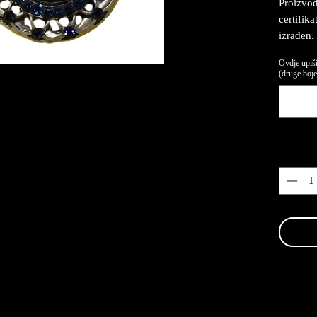
Proizvod
certifik
izrađen.
Ovdje upiši
(druge boje,
Quantity