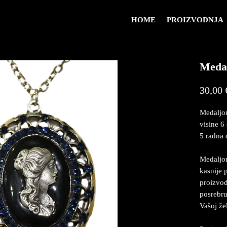
HOME
PROIZVODNJA
Meda
30,00 
Medaljon
visine 6
5 radna 
Medaljon
kasnije 
proizvod
posrebru
Vašoj že