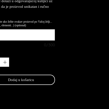
 dolazi u odgovarajućoj kutijici uz
at da je proizvod unikatan i ručno
te ako želite ovakav proizvod po Vašoj želji...
 elementi...) (optional)
0/500
*
Dodaj u košaricu