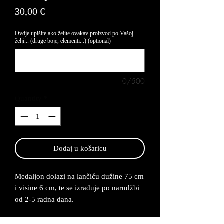
Price
30,00 €
Ovdje upišite ako želite ovakav proizvod po Vašoj
želji... (druge boje, elementi...) (optional)
0/500
Quantity
*
Dodaj u košaricu
Medaljon dolazi na lančiću dužine 75 cm
i visine 6 cm, te se izrađuje po narudžbi
od 2-5 radna dana.
Medaljon je napravljen od legure cinka