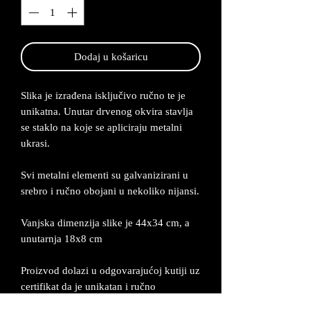
Dodaj u košaricu
Slika je izrađena isključivo ručno te je
unikatna. Unutar drvenog okvira stavlja
se staklo na koje se apliciraju metalni
ukrasi.
Svi metalni elementi su galvanizirani u
srebro i ručno obojani u nekoliko nijansi.
Vanjska dimenzija slike je 44x34 cm, a
unutarnja 18x8 cm
Proizvod dolazi u odgovarajućoj kutiji uz
certifikat da je unikatan i ručno
izrađen. Izrađuje se po narudžbi od 2-5