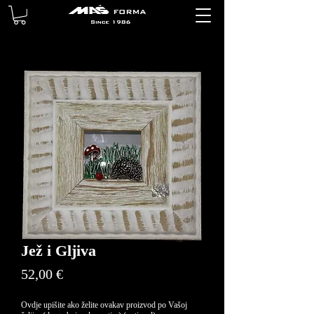
Jež i Gljiva
Price
52,00 €
Ovdje upišite ako želite ovakav proizvod po Vašoj