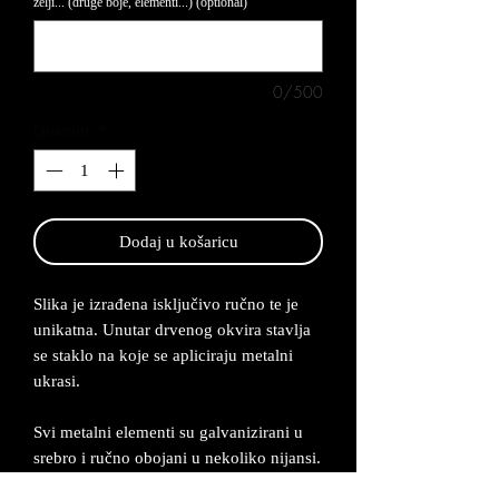
želji... (druge boje, elementi...) (optional)
0/500
Quantity
*
Dodaj u košaricu
Slika je izrađena isključivo ručno te je
unikatna. Unutar drvenog okvira stavlja
se staklo na koje se apliciraju metalni
ukrasi.
Svi metalni elementi su galvanizirani u
srebro i ručno obojani u nekoliko nijansi.