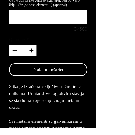
Ovdje upišite ako želite ovakav proizvod po Vašoj
želji... (druge boje, elementi...) (optional)
0/500
Quantity
*
Dodaj u košaricu
Slika je izrađena isključivo ručno te je
unikatna. Unutar drvenog okvira stavlja
se staklo na koje se apliciraju metalni
ukrasi.
Svi metalni elementi su galvanizirani u
srebro i ručno obojani u nekoliko nijansi.