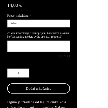
Price
14,00 €
Popust na količinu
*
Za više informacija o točnoj cijeni, količinama i svemu
što Vas zanima možete ovdje upisati... (optional)
0/500
Quantity
*
Dodaj u košaricu
Figura je izrađena od legure cinka koja
se kasnije galvanizira u srebro. Nakon