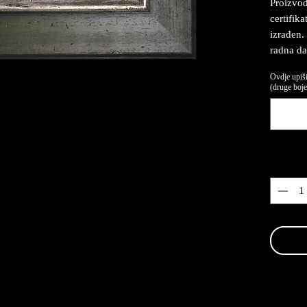
Proizvod
certifika
izrađen.
radna da
Ovdje upiši
(druge boje,
Quantity