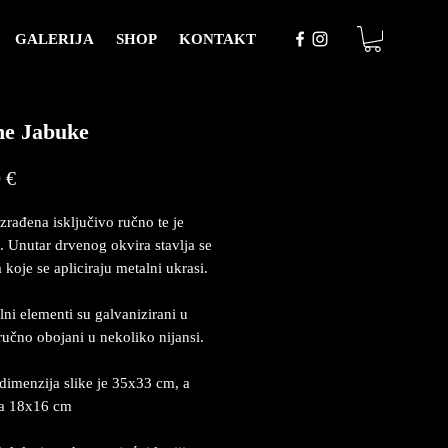
GALERIJA
SHOP
KONTAKT
ne Jabuke
Price
 €
izrađena isključivo ručno te je
. Unutar drvenog okvira stavlja se
 koje se apliciraju metalni ukrasi.
lni elementi su galvanizirani u
 ručno obojani u nekoliko nijansi.
dimenzija slike je 35x33 cm, a
ja 18x16 cm