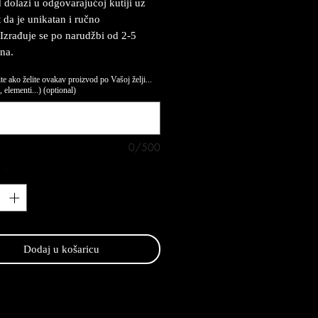
 dolazi u odgovarajućoj kutiji uz
t da je unikatan i ručno
 Izrađuje se po narudžbi od 2-5
na.
te ako želite ovakav proizvod po Vašoj želji...
 elementi...) (optional)
0/500
*
Dodaj u košaricu