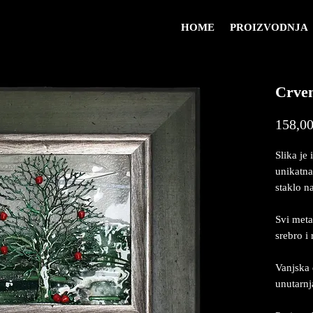
HOME
PROIZVODNJA
Crve
158,00
Slika je 
unikatna
staklo na
Svi meta
srebro i
Vanjska 
unutarn