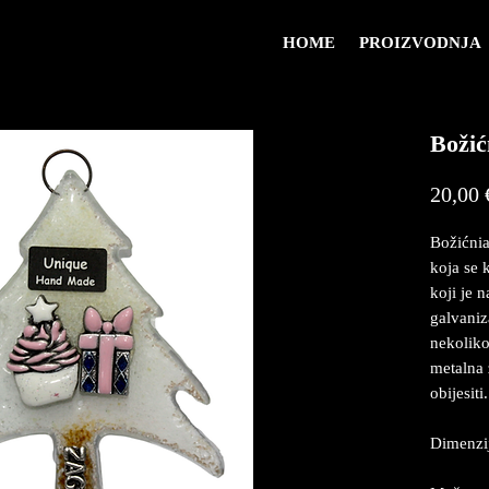
HOME
PROIZVODNJA
Božić
20,00 
Božićnia
koja se k
koji je 
galvaniz
nekoliko
metalna 
obijesiti.
Dimenzij