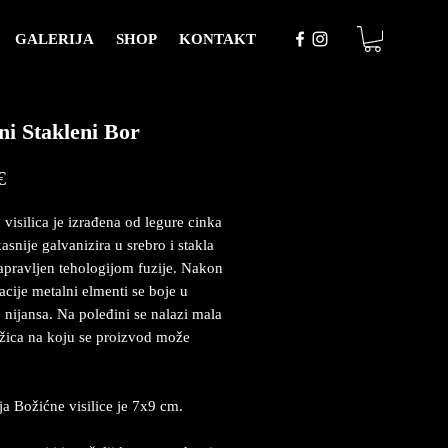
GALERIJA
SHOP
KONTAKT
ni Stakleni Bor
Price
€
 visilica je izrađena od legure cinka
asnije galvanizira u srebro i stakla
napravljen tehologijom fuzije. Nakon
acije metalni elmenti se boje u
 nijansa. Na poleđini se nalazi mala
žica na koju se proizvod može
a Božićne visilice je 7x9 cm.