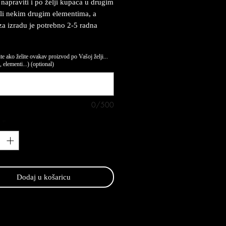
napraviti i po želji kupaca u drugim
li nekim drugim elementima, a
za izradu je potrebno 2-5 radna
te ako želite ovakav proizvod po Vašoj želji...
 elementi...) (optional)
0/500
*
Dodaj u košaricu