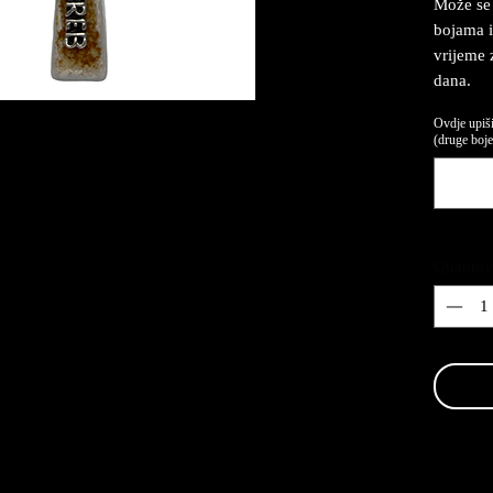
Može se 
bojama i
vrijeme 
dana.
Ovdje upiši
(druge boje,
Quantity