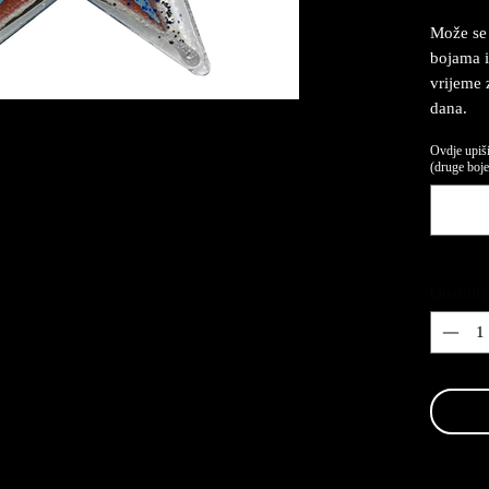
Može se 
bojama i
vrijeme 
dana.
Ovdje upiši
(druge boje,
Quantity