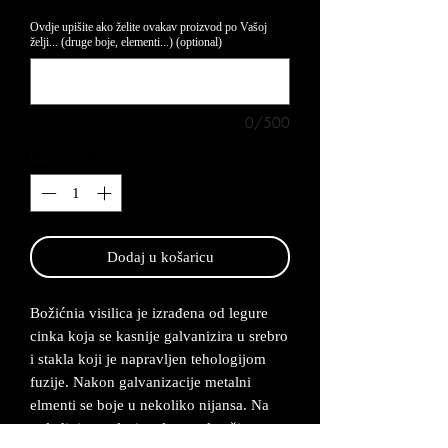
Ovdje upišite ako želite ovakav proizvod po Vašoj
želji... (druge boje, elementi...) (optional)
0/500
Quantity
*
Dodaj u košaricu
Božićnia visilica je izrađena od legure
cinka koja se kasnije galvanizira u srebro
i stakla koji je napravljen tehologijom
fuzije. Nakon galvanizacije metalni
elmenti se boje u nekoliko nijansa. Na
poleđini se nalazi mala metalna žica na