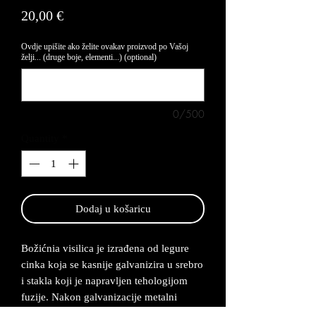
Price
20,00 €
Ovdje upišite ako želite ovakav proizvod po Vašoj
želji... (druge boje, elementi...) (optional)
0/500
Quantity
*
Dodaj u košaricu
Božićnia visilica je izrađena od legure
cinka koja se kasnije galvanizira u srebro
i stakla koji je napravljen tehologijom
fuzije. Nakon galvanizacije metalni
elmenti se boje u nekoliko nijansa. Na