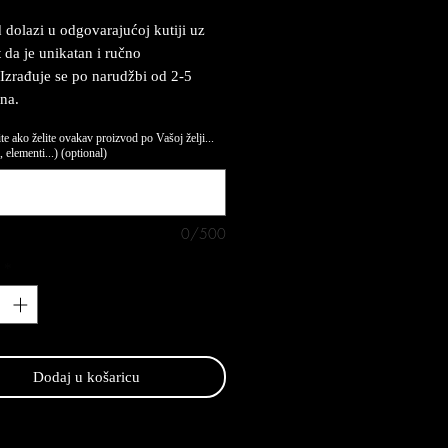
 dolazi u odgovarajućoj kutiji uz
t da je unikatan i ručno
 Izrađuje se po narudžbi od 2-5
na.
te ako želite ovakav proizvod po Vašoj želji...
 elementi...) (optional)
0/500
*
Dodaj u košaricu