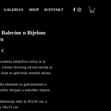
GALERIJA
SHOP
KONTAKT
e Balerine u Bijelom
ru
Price
 €
izrađena isključivo ručno te je
. Unutar drvenog okvira stavlja se
 koje se apliciraju metalni ukrasi.
lni elementi su galvanizirani u
 ručno obojani u nekoliko nijansi.
dimenzija slike je 45x26 cm, a
ja 34x15 cm