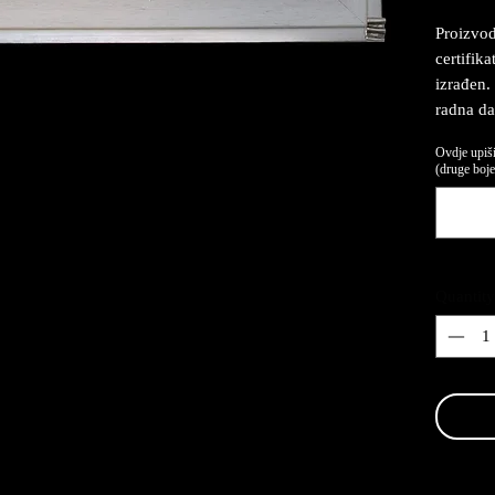
Proizvod
certifika
izrađen.
radna da
Ovdje upiši
(druge boje,
Quantity