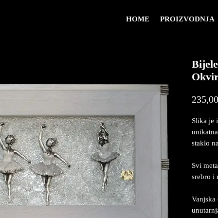
HOME
PROIZVODNJA
Bijel
Okvi
235,00
Slika je 
unikatna
staklo na
Svi meta
srebro i
Vanjska 
unutarn