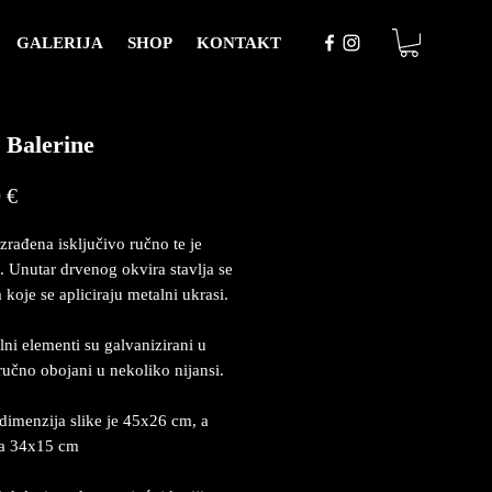
GALERIJA
SHOP
KONTAKT
e Balerine
Price
 €
izrađena isključivo ručno te je
. Unutar drvenog okvira stavlja se
 koje se apliciraju metalni ukrasi.
lni elementi su galvanizirani u
 ručno obojani u nekoliko nijansi.
dimenzija slike je 45x26 cm, a
ja 34x15 cm