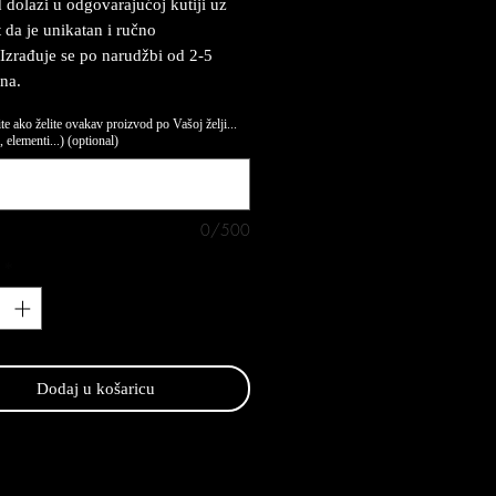
 dolazi u odgovarajućoj kutiji uz
t da je unikatan i ručno
 Izrađuje se po narudžbi od 2-5
na.
te ako želite ovakav proizvod po Vašoj želji...
 elementi...) (optional)
0/500
*
Dodaj u košaricu