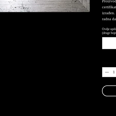
Proizvod
certifika
izrađen.
radna da
Ovdje upiši
(druge boje,
Quantity