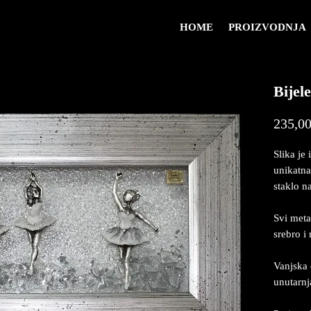
HOME
PROIZVODNJA
Bijel
235,00
Slika je 
unikatna
staklo na
Svi meta
srebro i
Vanjska 
unutarn