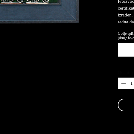
Proizvod
certifika
izrađen.
radna da
Ovdje upiši
(druge boje,
Quantity