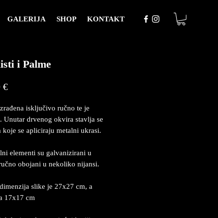
GALERIJA
SHOP
KONTAKT
isti i Palme
Price
 €
izrađena isključivo ručno te je
. Unutar drvenog okvira stavlja se
 koje se apliciraju metalni ukrasi.
lni elementi su galvanizirani u
 ručno obojani u nekoliko nijansi.
dimenzija slike je 27x27 cm, a
ja 17x17 cm