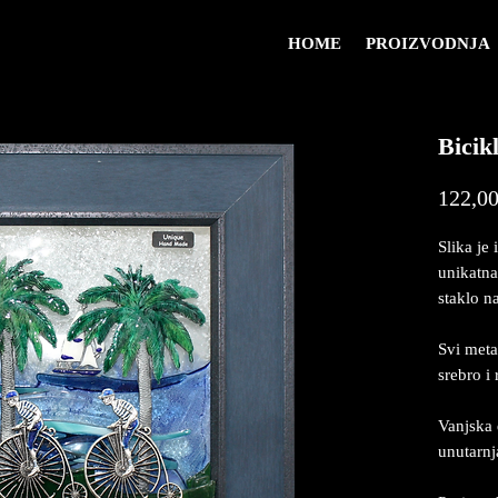
HOME
PROIZVODNJA
Bicikl
122,00
Slika je 
unikatna
staklo na
Svi meta
srebro i
Vanjska 
unutarn