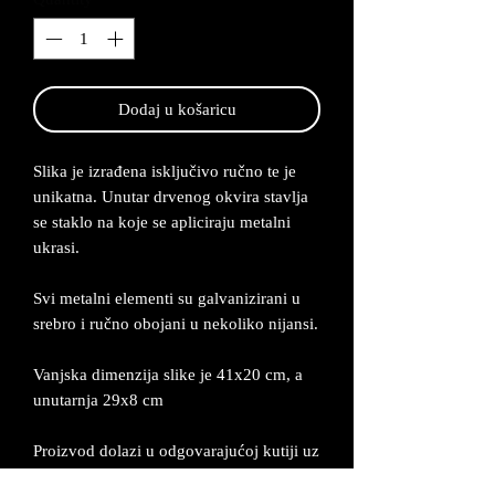
Dodaj u košaricu
Slika je izrađena isključivo ručno te je
unikatna. Unutar drvenog okvira stavlja
se staklo na koje se apliciraju metalni
ukrasi.
Svi metalni elementi su galvanizirani u
srebro i ručno obojani u nekoliko nijansi.
Vanjska dimenzija slike je 41x20 cm, a
unutarnja 29x8 cm
Proizvod dolazi u odgovarajućoj kutiji uz
certifikat da je unikatan i ručno