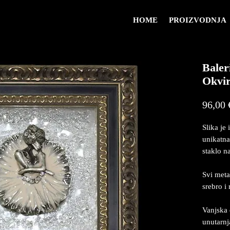
HOME
PROIZVODNJA
Baler
Okvi
96,00 
Slika je 
unikatna
staklo na
Svi meta
srebro i
Vanjska 
unutarn