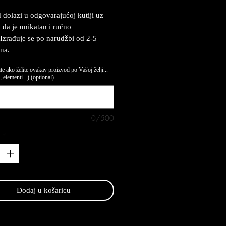
 dolazi u odgovarajućoj kutiji uz
t da je unikatan i ručno
 Izrađuje se po narudžbi od 2-5
na.
te ako želite ovakav proizvod po Vašoj želji...
 elementi...) (optional)
0/500
*
Dodaj u košaricu