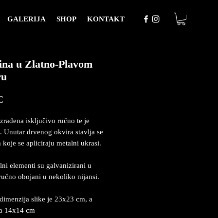
GALERIJA
SHOP
KONTAKT
ina u Zlatno-Plavom
ru
Price
€
izrađena isključivo ručno te je
. Unutar drvenog okvira stavlja se
 koje se apliciraju metalni ukrasi.
lni elementi su galvanizirani u
 ručno obojani u nekoliko nijansi.
dimenzija slike je 23x23 cm, a
ja 14x14 cm