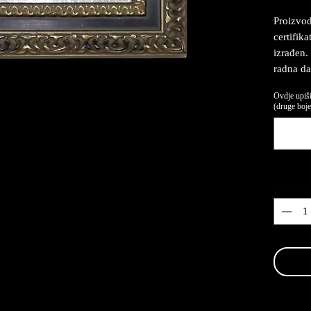
Proizvod
certifika
izrađen.
radna da
Ovdje upiši
(druge boje,
Quantity